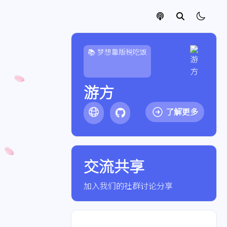
📚 梦想靠版税吃饭
游方
了解更多
交流共享
点击加入QQ频道【武装进
化】
加入我们的社群讨论分享