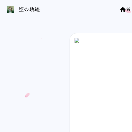
空の轨迹 | 页面找不到啦
空の轨迹
首